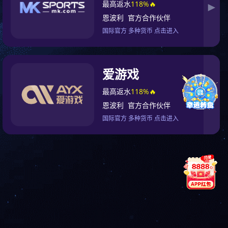
urses
200+
Online Tutors