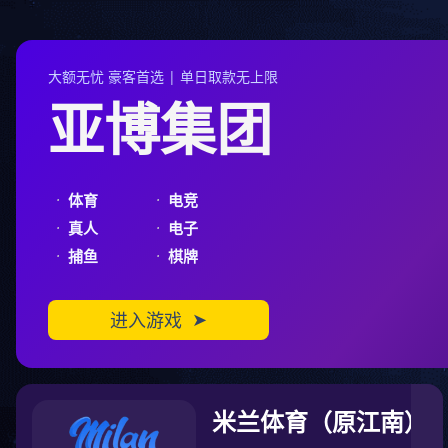
⚽️赛事激情，即